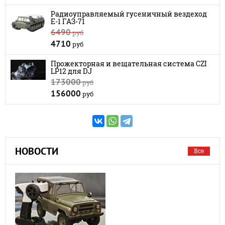
Радиоуправляемый гусеничный вездеход
E-1 ГАЗ-71
6490
руб
4710
руб
Прожекторная и вещательная система CZI
LP12 для DJ
173000
руб
156000
руб
НОВОСТИ
Все