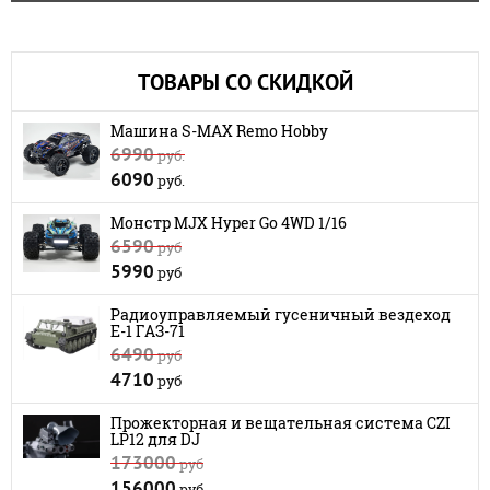
ТОВАРЫ СО СКИДКОЙ
Машина S-MAX Remo Hobby
6990
руб.
6090
руб.
Монстр MJX Hyper Go 4WD 1/16
6590
руб
5990
руб
Радиоуправляемый гусеничный вездеход
E-1 ГАЗ-71
6490
руб
4710
руб
Прожекторная и вещательная система CZI
LP12 для DJ
173000
руб
156000
руб