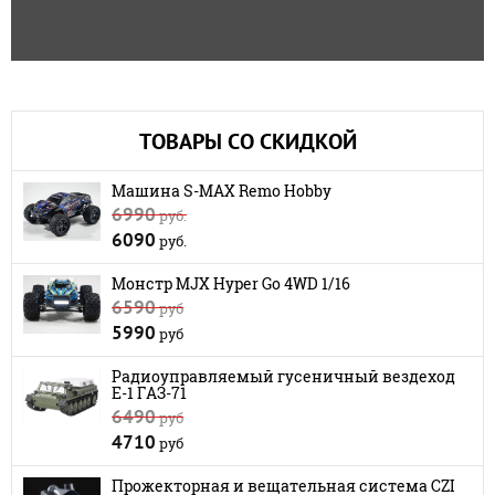
ТОВАРЫ СО СКИДКОЙ
Машина S-MAX Remo Hobby
6990
руб.
6090
руб.
Монстр MJX Hyper Go 4WD 1/16
6590
руб
5990
руб
Радиоуправляемый гусеничный вездеход
E-1 ГАЗ-71
6490
руб
4710
руб
Прожекторная и вещательная система CZI