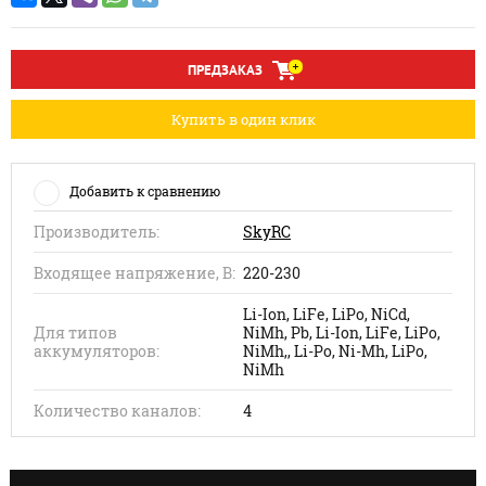
ПРЕДЗАКАЗ
Купить в один клик
Добавить к сравнению
Производитель:
SkyRC
Входящее напряжение, В:
220-230
Li-Ion, LiFe, LiPo, NiCd,
Для типов
NiMh, Pb, Li-Ion, LiFe, LiPo,
аккумуляторов:
NiMh,, Li-Po, Ni-Mh, LiPo,
NiMh
Количество каналов:
4