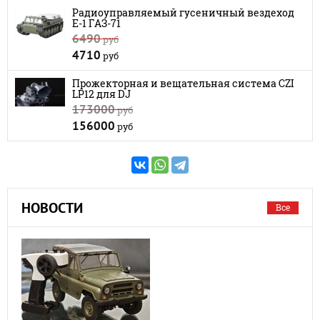
Радиоуправляемый гусеничный вездеход
E-1 ГАЗ-71
6490
руб
4710
руб
Прожекторная и вещательная система CZI
LP12 для DJ
173000
руб
156000
руб
НОВОСТИ
Все