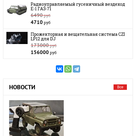
Радиоуправляемый гусеничный вездеход
E-1 ГАЗ-71
6490
руб
4710
руб
Прожекторная и вещательная система CZI
LP12 для DJ
173000
руб
156000
руб
НОВОСТИ
Все