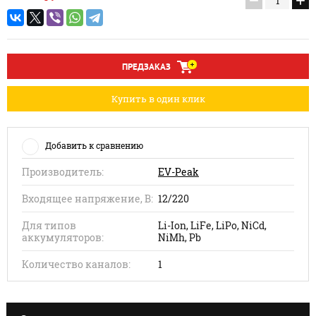
−
+
ПРЕДЗАКАЗ
Купить в один клик
Добавить к сравнению
Производитель:
EV-Peak
Входящее напряжение, В:
12/220
Для типов
Li-Ion, LiFe, LiPo, NiCd,
аккумуляторов:
NiMh, Pb
Количество каналов:
1