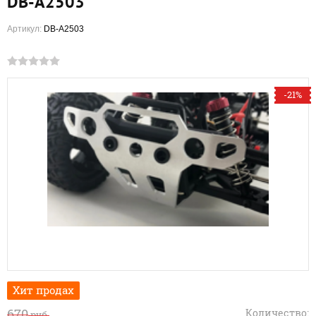
DB-A2503
Артикул:
DB-A2503
-21%
Хит продах
670
Количество:
руб.