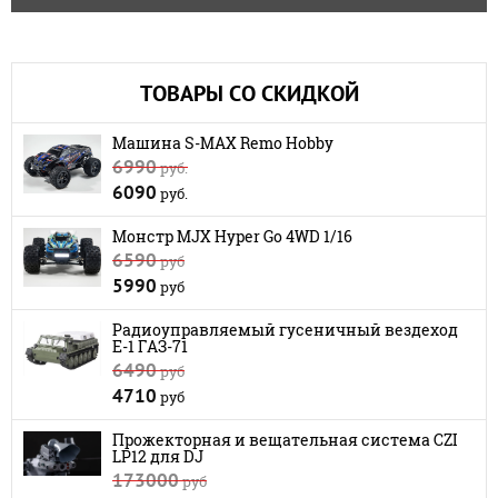
ТОВАРЫ СО СКИДКОЙ
Машина S-MAX Remo Hobby
6990
руб.
6090
руб.
Монстр MJX Hyper Go 4WD 1/16
6590
руб
5990
руб
Радиоуправляемый гусеничный вездеход
E-1 ГАЗ-71
6490
руб
4710
руб
Прожекторная и вещательная система CZI
LP12 для DJ
173000
руб